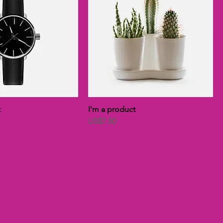
t
I'm a product
價格
US$7.50