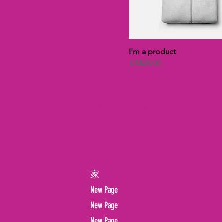
I'm a product
價格
US$25.00
快速链接
家
New Page
New Page
New Page