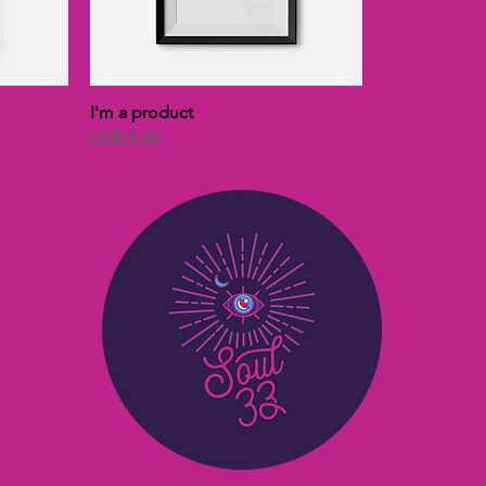
I'm a product
價格
US$15.00