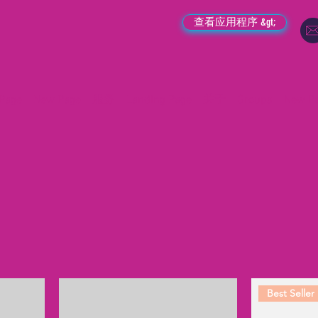
查看应用程序 &gt;
Page
New Page
服务
Landing Page
关于
Groups
New P
Best Seller