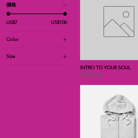
價格
US$7
US$100
Color
Size
Large
INTRO TO YOUR SOUL
價格
US$100.00
Medium
Small