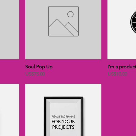
Soul Pop Up
I'm a produc
價格
價格
US$75.00
US$10.00