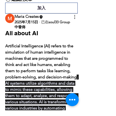
加入
Maria Creates
2025年7月15日
·
已在
soul33 Group
中發佈
All about AI
Artificial Intelligence (AI) refers to the 
simulation of human intelligence in 
machines that are programmed to 
think and act like humans, enabling 
them to perform tasks like learning, 
problem-solving, and decision-making
. 
AI systems utilize algorithms and data 
to mimic these capabilities, allowing 
them to adapt, analyze, and respond to 
various situations. AI is transforming 
various industries by automating 
processes, enhancing efficiency, and 